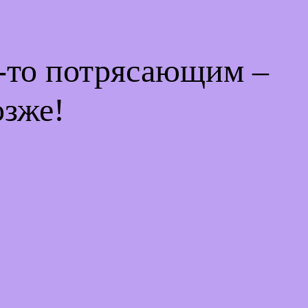
м-то потрясающим –
озже!