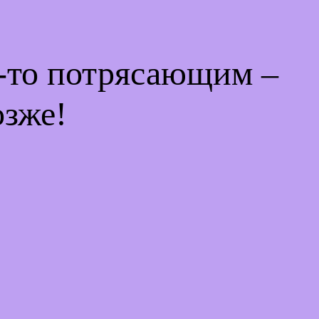
м-то потрясающим –
озже!