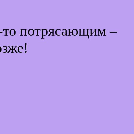
м-то потрясающим –
озже!