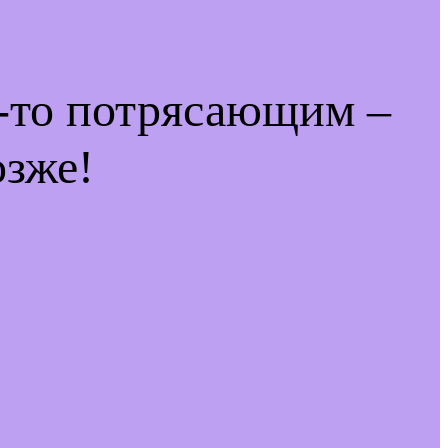
м-то потрясающим –
озже!