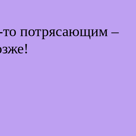
м-то потрясающим –
озже!