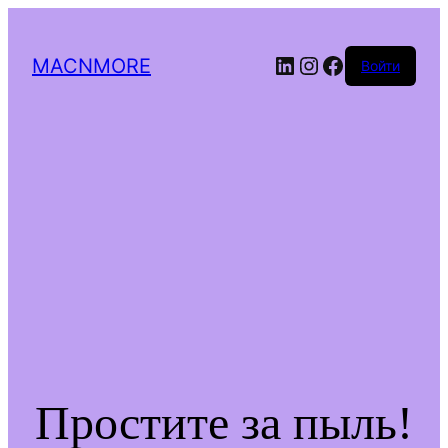
LinkedIn
Instagram
Facebook
MACNMORE
Войти
Простите за пыль!